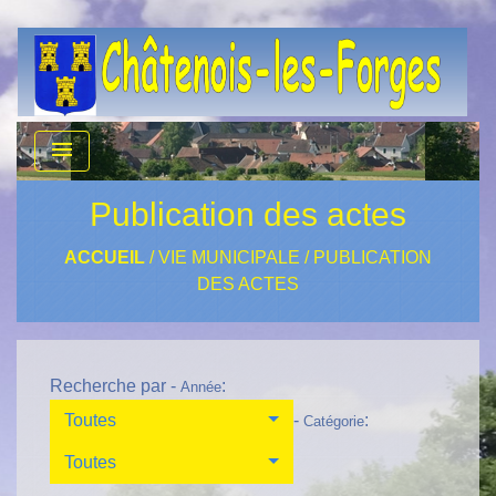
menu
Publication des actes
ACCUEIL
/
VIE MUNICIPALE
/
PUBLICATION
DES ACTES
Recherche par -
:
Année
Toutes
-
:
Catégorie
Toutes