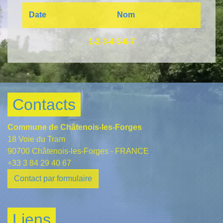
Date
Nom
1
-2
-3
-4
-5
-6
-7
Contacts
Commune de Châtenois-les-Forges
18 Voie du Tram
90700 Châtenois-les-Forges - FRANCE
+33 3 84 29 40 67
Contact par formulaire
Liens