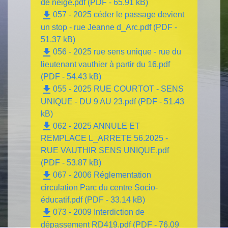
de neige.pdf (PDF - 65.91 kB)
file_download
057 - 2025 céder le passage devient
un stop - rue Jeanne d_Arc.pdf (PDF -
51.37 kB)
file_download
056 - 2025 rue sens unique - rue du
lieutenant vauthier à partir du 16.pdf
(PDF - 54.43 kB)
file_download
055 - 2025 RUE COURTOT - SENS
UNIQUE - DU 9 AU 23.pdf (PDF - 51.43
kB)
file_download
062 - 2025 ANNULE ET
REMPLACE L_ARRETE 56.2025 -
RUE VAUTHIR SENS UNIQUE.pdf
(PDF - 53.87 kB)
file_download
067 - 2006 Réglementation
circulation Parc du centre Socio-
éducatif.pdf (PDF - 33.14 kB)
file_download
073 - 2009 Interdiction de
dépassement RD419.pdf (PDF - 76.09