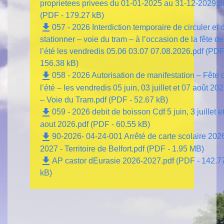
proprietees privees du 01-01-2025 au 31-12-2029.p
(PDF - 179.27 kB)
file_download
057 - 2026 Interdiction temporaire de circuler et 
stationner – voie du tram – à l’occasion de la fête de
l’été les vendredis 05.06 03.07 07.08.2026.pdf (PDF
156.38 kB)
file_download
058 - 2026 Autorisation de manifestation – Fête 
l’été – les vendredis 05 juin, 03 juillet et 07 août 20
– Voie du Tram.pdf (PDF - 52.67 kB)
file_download
059 - 2026 debit de boisson Cdf 5 juin, 3 juillet e
aout 2026.pdf (PDF - 60.55 kB)
file_download
90-2026- 04-24-001 Arrêté de carte scolaire 202
2027 - Territoire de Belfort.pdf (PDF - 1.95 MB)
file_download
AP castor dEurasie 2026-2027.pdf (PDF - 142.7
kB)