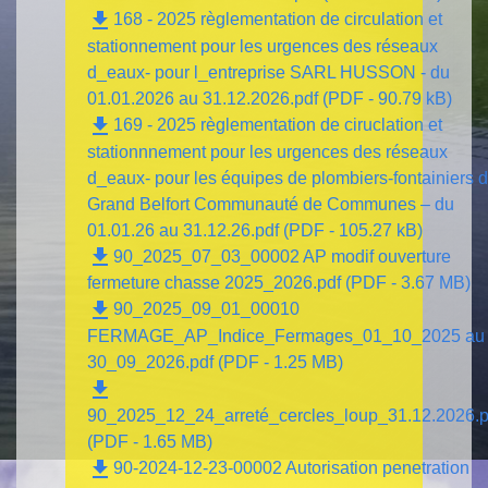
file_download
168 - 2025 règlementation de circulation et
stationnement pour les urgences des réseaux
d_eaux- pour l_entreprise SARL HUSSON - du
01.01.2026 au 31.12.2026.pdf (PDF - 90.79 kB)
file_download
169 - 2025 règlementation de ciruclation et
stationnnement pour les urgences des réseaux
d_eaux- pour les équipes de plombiers-fontainiers 
Grand Belfort Communauté de Communes – du
01.01.26 au 31.12.26.pdf (PDF - 105.27 kB)
file_download
90_2025_07_03_00002 AP modif ouverture
fermeture chasse 2025_2026.pdf (PDF - 3.67 MB)
file_download
90_2025_09_01_00010
FERMAGE_AP_Indice_Fermages_01_10_2025 au
30_09_2026.pdf (PDF - 1.25 MB)
file_download
90_2025_12_24_arreté_cercles_loup_31.12.2026.p
(PDF - 1.65 MB)
file_download
90-2024-12-23-00002 Autorisation penetration