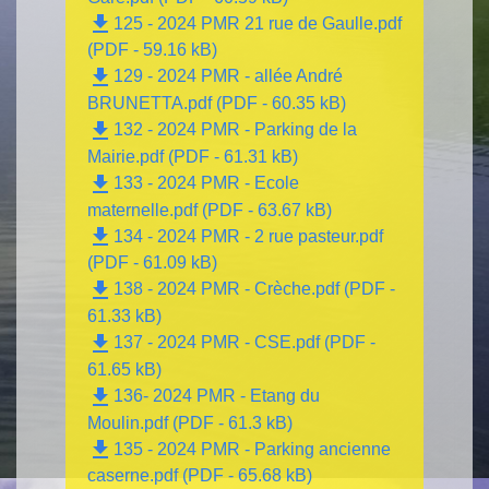
file_download
125 - 2024 PMR 21 rue de Gaulle.pdf
(PDF - 59.16 kB)
file_download
129 - 2024 PMR - allée André
BRUNETTA.pdf (PDF - 60.35 kB)
file_download
132 - 2024 PMR - Parking de la
Mairie.pdf (PDF - 61.31 kB)
file_download
133 - 2024 PMR - Ecole
maternelle.pdf (PDF - 63.67 kB)
file_download
134 - 2024 PMR - 2 rue pasteur.pdf
(PDF - 61.09 kB)
file_download
138 - 2024 PMR - Crèche.pdf (PDF -
61.33 kB)
file_download
137 - 2024 PMR - CSE.pdf (PDF -
61.65 kB)
file_download
136- 2024 PMR - Etang du
Moulin.pdf (PDF - 61.3 kB)
file_download
135 - 2024 PMR - Parking ancienne
caserne.pdf (PDF - 65.68 kB)