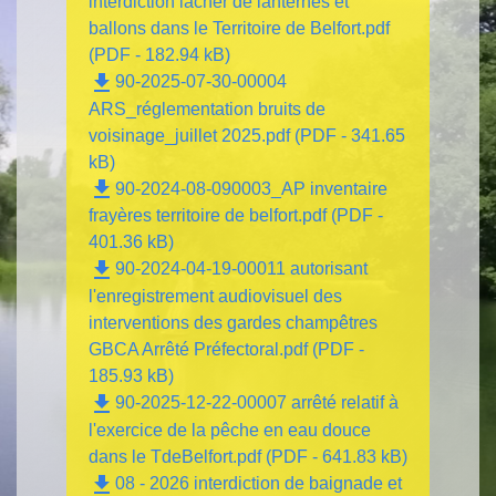
interdiction lâcher de lanternes et
ballons dans le Territoire de Belfort.pdf
(PDF - 182.94 kB)
file_download
90-2025-07-30-00004
ARS_réglementation bruits de
voisinage_juillet 2025.pdf (PDF - 341.65
kB)
file_download
90-2024-08-090003_AP inventaire
frayères territoire de belfort.pdf (PDF -
401.36 kB)
file_download
90-2024-04-19-00011 autorisant
l'enregistrement audiovisuel des
interventions des gardes champêtres
GBCA Arrêté Préfectoral.pdf (PDF -
185.93 kB)
file_download
90-2025-12-22-00007 arrêté relatif à
l'exercice de la pêche en eau douce
dans le TdeBelfort.pdf (PDF - 641.83 kB)
file_download
08 - 2026 interdiction de baignade et