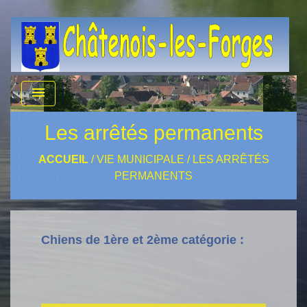
menu
Les arrêtés permanents
ACCUEIL
/
VIE MUNICIPALE
/
LES ARRÊTÉS
PERMANENTS
Chiens de 1ère et 2ème catégorie :