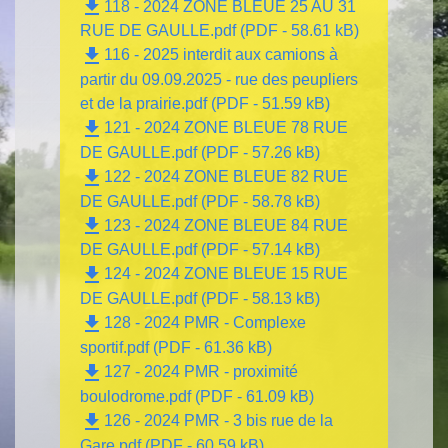
file_download
118 - 2024 ZONE BLEUE 25 AU 31
RUE DE GAULLE.pdf (PDF - 58.61 kB)
file_download
116 - 2025 interdit aux camions à
partir du 09.09.2025 - rue des peupliers
et de la prairie.pdf (PDF - 51.59 kB)
file_download
121 - 2024 ZONE BLEUE 78 RUE
DE GAULLE.pdf (PDF - 57.26 kB)
file_download
122 - 2024 ZONE BLEUE 82 RUE
DE GAULLE.pdf (PDF - 58.78 kB)
file_download
123 - 2024 ZONE BLEUE 84 RUE
DE GAULLE.pdf (PDF - 57.14 kB)
file_download
124 - 2024 ZONE BLEUE 15 RUE
DE GAULLE.pdf (PDF - 58.13 kB)
file_download
128 - 2024 PMR - Complexe
sportif.pdf (PDF - 61.36 kB)
file_download
127 - 2024 PMR - proximité
boulodrome.pdf (PDF - 61.09 kB)
file_download
126 - 2024 PMR - 3 bis rue de la
Gare.pdf (PDF - 60.59 kB)