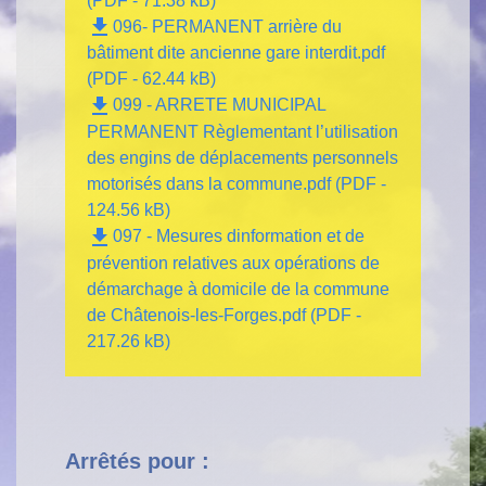
(PDF - 71.38 kB)
file_download
096- PERMANENT arrière du
bâtiment dite ancienne gare interdit.pdf
(PDF - 62.44 kB)
file_download
099 - ARRETE MUNICIPAL
PERMANENT Règlementant l’utilisation
des engins de déplacements personnels
motorisés dans la commune.pdf (PDF -
124.56 kB)
file_download
097 - Mesures dinformation et de
prévention relatives aux opérations de
démarchage à domicile de la commune
de Châtenois-les-Forges.pdf (PDF -
217.26 kB)
Arrêtés pour :