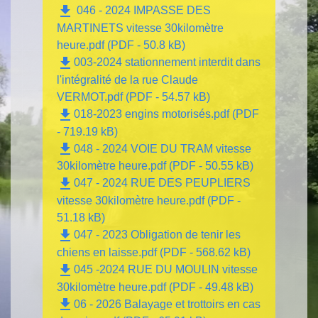
file_download
046 - 2024 IMPASSE DES
MARTINETS vitesse 30kilomètre
heure.pdf (PDF - 50.8 kB)
file_download
003-2024 stationnement interdit dans
l'intégralité de la rue Claude
VERMOT.pdf (PDF - 54.57 kB)
file_download
018-2023 engins motorisés.pdf (PDF
- 719.19 kB)
file_download
048 - 2024 VOIE DU TRAM vitesse
30kilomètre heure.pdf (PDF - 50.55 kB)
file_download
047 - 2024 RUE DES PEUPLIERS
vitesse 30kilomètre heure.pdf (PDF -
51.18 kB)
file_download
047 - 2023 Obligation de tenir les
chiens en laisse.pdf (PDF - 568.62 kB)
file_download
045 -2024 RUE DU MOULIN vitesse
30kilomètre heure.pdf (PDF - 49.48 kB)
file_download
06 - 2026 Balayage et trottoirs en cas