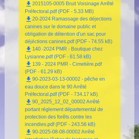
file_download
2015105-0005 Bruit Voisinage Arrêté
Préfectoral.pdf (PDF - 5.33 MB)
file_download
20-2024 Ramassage des déjections
canines sur le domaine public et
obligation de détention d'un sac pour
déjéctions canines.pdf (PDF - 74.55 kB)
file_download
140 -2024 PMR - Boutique chez
Lysianne.pdf (PDF - 61.58 kB)
file_download
139 - 2024 PMR - Cimetière.pdf
(PDF - 61.29 kB)
file_download
90-2023-03-13-00002 - pêche en
eau douce dans le 90 Arrêté
Préfectoral.pdf (PDF - 734.17 kB)
file_download
90_2025_12_02_00002 Arrêté
portant réglement départemental de
protection des forêts contre les
incendies.pdf (PDF - 243.56 kB)
file_download
90-2025-08-08-00002 Arrêté