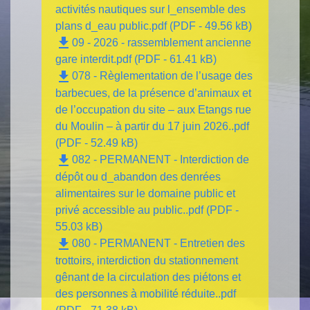
activités nautiques sur l_ensemble des
plans d_eau public.pdf (PDF - 49.56 kB)
file_download
09 - 2026 - rassemblement ancienne
gare interdit.pdf (PDF - 61.41 kB)
file_download
078 - Règlementation de l’usage des
barbecues, de la présence d’animaux et
de l’occupation du site – aux Etangs rue
du Moulin – à partir du 17 juin 2026..pdf
(PDF - 52.49 kB)
file_download
082 - PERMANENT - Interdiction de
dépôt ou d_abandon des denrées
alimentaires sur le domaine public et
privé accessible au public..pdf (PDF -
55.03 kB)
file_download
080 - PERMANENT - Entretien des
trottoirs, interdiction du stationnement
gênant de la circulation des piétons et
des personnes à mobilité réduite..pdf