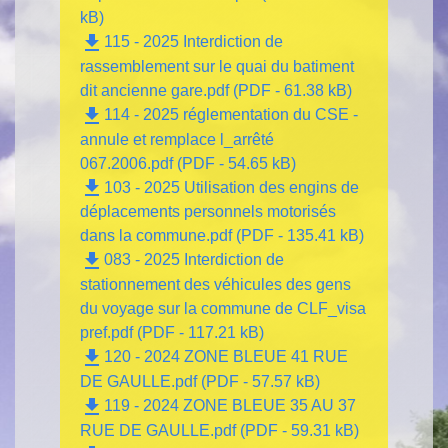
kB)
file_download
115 - 2025 Interdiction de
rassemblement sur le quai du batiment
dit ancienne gare.pdf (PDF - 61.38 kB)
file_download
114 - 2025 réglementation du CSE -
annule et remplace l_arrêté
067.2006.pdf (PDF - 54.65 kB)
file_download
103 - 2025 Utilisation des engins de
déplacements personnels motorisés
dans la commune.pdf (PDF - 135.41 kB)
file_download
083 - 2025 Interdiction de
stationnement des véhicules des gens
du voyage sur la commune de CLF_visa
pref.pdf (PDF - 117.21 kB)
file_download
120 - 2024 ZONE BLEUE 41 RUE
DE GAULLE.pdf (PDF - 57.57 kB)
file_download
119 - 2024 ZONE BLEUE 35 AU 37
RUE DE GAULLE.pdf (PDF - 59.31 kB)