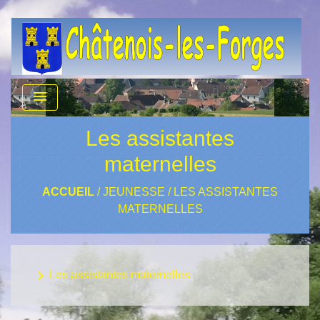
menu
Les assistantes
maternelles
ACCUEIL
/
JEUNESSE
/
LES ASSISTANTES
MATERNELLES
keyboard_arrow_right
Les assistantes maternelles