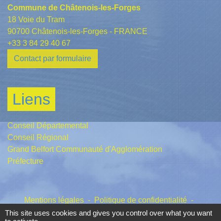
Commune de Châtenois-les-Forges
18 Voie du Tram
90700 Châtenois-les-Forges - FRANCE
+33 3 84 29 40 67
Contact par formulaire
Liens
Conseil Départemental
Conseil Régional
Grand Belfort Communauté d'Agglomération
Préfecture
Mentions légales
-
Politique de confidentialité
-
Accessibilité
-
Plan du site
-
Gestion des cookies
This site uses cookies and gives you control over what you want