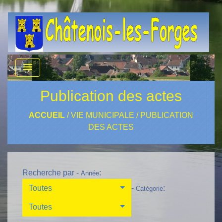
menu
Publication des actes
ACCUEIL
/
VIE MUNICIPALE
/
PUBLICATION
DES ACTES
Recherche par -
:
Année
Toutes
-
:
Catégorie
Toutes