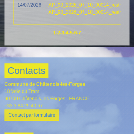
14/07/2026
AP_90_2026_07_10_00014_restrictions
AP_90_2026_07_10_00014_restrictions
1
-2
-3
-4
-5
-6
-7
Contacts
Commune de Châtenois-les-Forges
18 Voie du Tram
90700 Châtenois-les-Forges - FRANCE
+33 3 84 29 40 67
Contact par formulaire