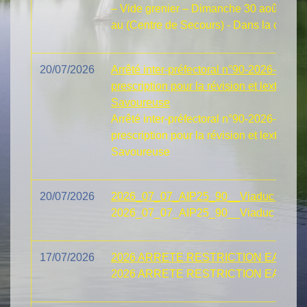
– Vide grenier – Dimanche 30 août 2026
au (Centre de Secours) - Dans la comm
20/07/2026
Arrêté inter-préfectoral n°90-2026-07-03
prescription pour la révision et lextensi
Savoureuse
Arrêté inter-préfectoral n°90-2026-07-03
prescription pour la révision et lextensi
Savoureuse
20/07/2026
2026_07_07_AIP25_90__Viaduc Savou
2026_07_07_AIP25_90__Viaduc Savou
17/07/2026
2026 ARRETE RESTRICTION EAU CRI
2026 ARRETE RESTRICTION EAU CRI