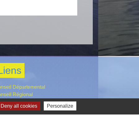
Liens
nseil Départemental
nseil Régional
and Belfort Communauté d'Agglomération
Deny all cookies
Personalize
éfecture