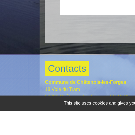
Contacts
Commune de Châtenois-les-Forges
18 Voie du Tram
90700 Châtenois-les-Forges - FRANCE
This site uses cookies and gives you
+33 3 84 29 40 67
Contact par formulaire