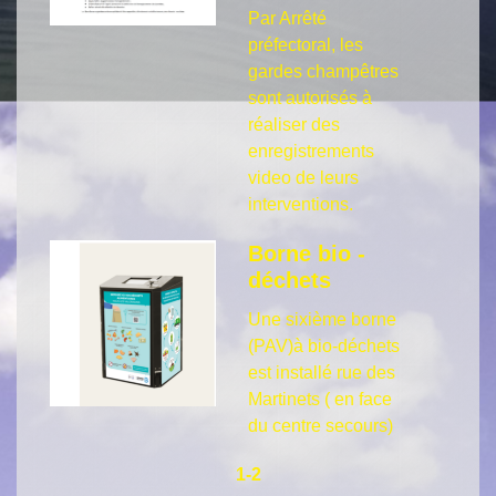
Par Arrêté
préfectoral, les
gardes champêtres
sont autorisés à
réaliser des
enregistrements
video de leurs
interventions.
Borne bio -
déchets
Une sixième borne
(PAV)à bio-déchets
est installé rue des
Martinets ( en face
du centre secours)
1
-2