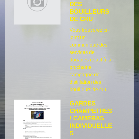
DES
BOUILLEURS
DE CRU
Vous trouverez ci-
joint un
communiqué des
services de
douanes relatif à la
prochaine
campagne de
distillation des
bouilleurs de cru.
GARDES
CHAMPETRES
/ CAMERAS
INDIVIDUELLE
S