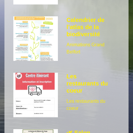
Calendrier de
l'atlas de la
biodiversité
Animations Grand
Belfort
Les
restaurants du
coeur
Les restaurants du
coeur
🌿 Salon