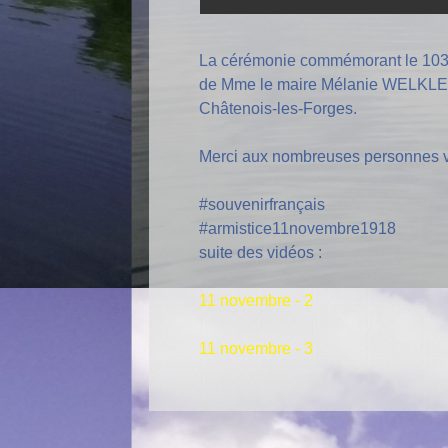
La cérémonie commémorant le 103e 
de Mme le maire Mélanie WELKLEN,
Châtenois-les-Forges.
Merci aux nombreuses personnes ve
#souvenirfrançais
#armistice11novembre1918
suite des vidéos :
11 novembre - 2
11 novembre - 3