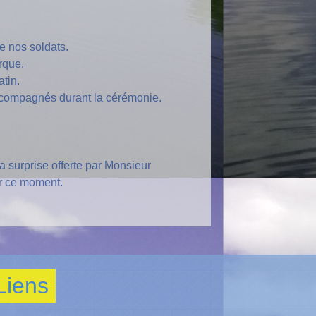
e nos soldats.
rque.
tin.
ccompagnés durant la cérémonie.
a surprise offerte par Monsieur
er ce moment.
Liens