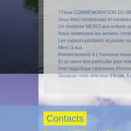
77ème COMMÉMORATION DU 08 
Vous étiez nombreuses et nombreux 
Un immense MERCI aux enfants qui 
Nous remercions les anciens combat
Les sapeurs-pompiers et jeunes sa
Merci à eux.
Remerciements à L'harmonie munici
Et un merci tout particulier pour n
Une magnifique cérémonie d'hommage 
Grosjean notre directeur d'école. 
Contacts