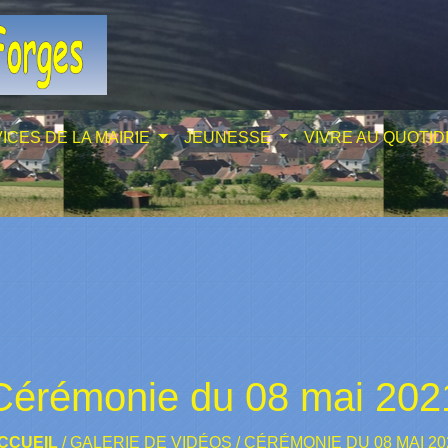
ICES DE LA MAIRIE
JEUNESSE
VIVRE AU QUOTID
Cérémonie du 08 mai 202
CCUEIL
/
GALERIE DE VIDÉOS
/
CÉRÉMONIE DU 08 MAI 20