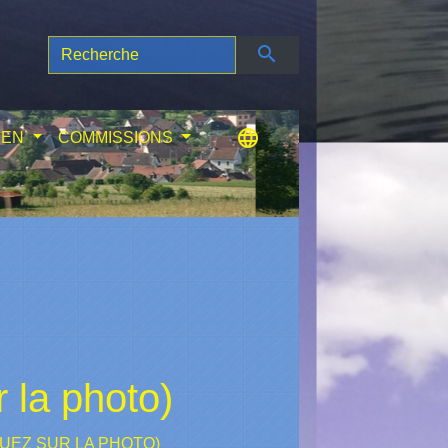
search
language
IEN
COMMISSIONS
 la photo)
QUEZ SUR LA PHOTO)