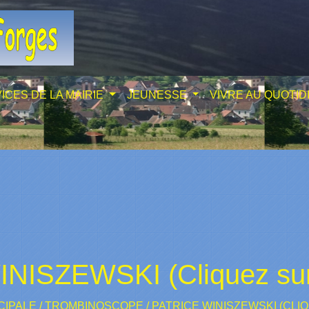
ICES DE LA MAIRIE
JEUNESSE
VIVRE AU QUOTID
INISZEWSKI (Cliquez sur
CIPALE
/
TROMBINOSCOPE
/
PATRICE WINISZEWSKI (CLI