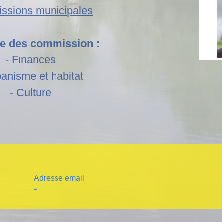
ssions municipales
 des commission :
- Finances
banisme et habitat
- Culture
Adresse email
-