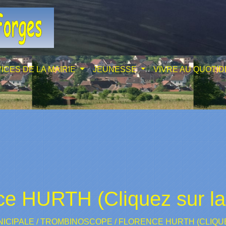
ICES DE LA MAIRIE
JEUNESSE
VIVRE AU QUOTID
ce HURTH (Cliquez sur la
NICIPALE
/
TROMBINOSCOPE
/
FLORENCE HURTH (CLIQUE