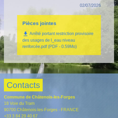
02/07/2026
Pièces jointes
file_download
Arrêté portant restriction provisoire
des usages de l_eau niveau
renforcée.pdf (PDF - 0.59Mo)
Contacts
Commune de Châtenois-les-Forges
18 Voie du Tram
90700 Châtenois-les-Forges - FRANCE
+33 3 84 29 40 67