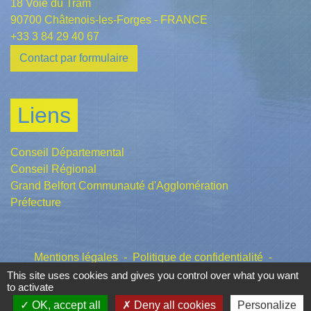
18 Voie du Tram
90700 Châtenois-les-Forges - FRANCE
+33 3 84 29 40 67
Contact par formulaire
Liens
Conseil Départemental
Conseil Régional
Grand Belfort Communauté d'Agglomération
Préfecture
Mentions légales
-
Politique de confidentialité
-
Accessibilité
-
Plan du site
-
Gestion des cookies
This site uses cookies and gives you control over what you want
to activate
OK, accept all
Deny all cookies
Personalize
Site créé en partenariat avec Réseau des Communes