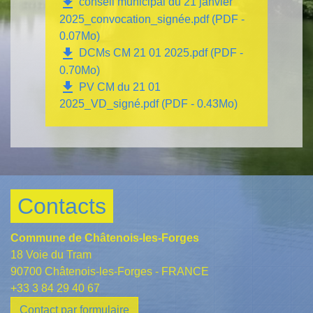
file_download
conseil municipal du 21 janvier
2025_convocation_signée.pdf (PDF -
0.07Mo)
file_download
DCMs CM 21 01 2025.pdf (PDF -
0.70Mo)
file_download
PV CM du 21 01
2025_VD_signé.pdf (PDF - 0.43Mo)
Contacts
Commune de Châtenois-les-Forges
18 Voie du Tram
90700 Châtenois-les-Forges - FRANCE
+33 3 84 29 40 67
Contact par formulaire