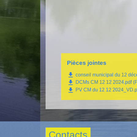
Pièces jointes
file_download
conseil municipal du 12 dé
file_download
DCMs CM 12 12 2024.pdf (P
file_download
PV CM du 12 12 2024_VD.pd
Contacts