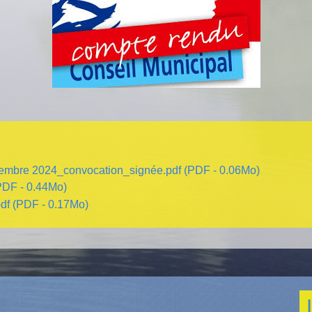
cembre 2024_convocation_signée.pdf (PDF - 0.06Mo)
DF - 0.44Mo)
f (PDF - 0.17Mo)