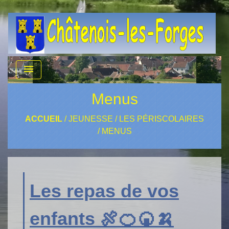
menu
Menus
ACCUEIL
/
JEUNESSE
/
LES PÉRISCOLAIRES
/
MENUS
Les repas de vos
enfants 🍖🍊🍘🍌