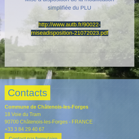
simplifiée du PLU
http://www.autb.fr/90022-
miseadisposition-21072023.pdf
Contacts
Commune de Châtenois-les-Forges
18 Voie du Tram
90700 Châtenois-les-Forges - FRANCE
+33 3 84 29 40 67
Contact par formulaire