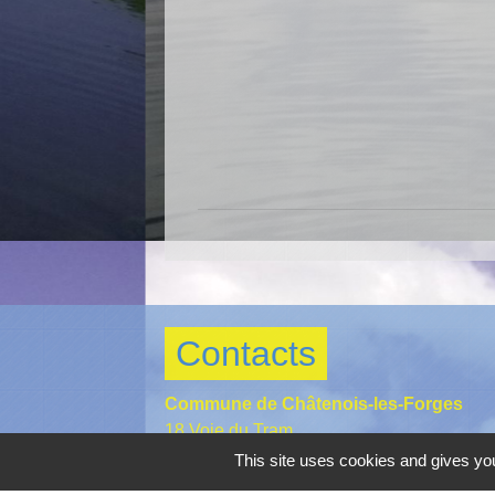
Contacts
Commune de Châtenois-les-Forges
18 Voie du Tram
90700 Châtenois-les-Forges - FRANCE
This site uses cookies and gives you
+33 3 84 29 40 67