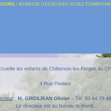
CCUEIL
/
JEUNESSE
/
LES ÉCOLES
/
ECOLE ÉLÉMENTAI
ccueille les enfants de Châtenois-les-Forges du 
4 Rue Pasteur
ecteur
:
M. GROSJEAN Olivier
– Tél. 03 84 29 4
Le directeur est au bureau le mardi.