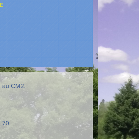
RE
CP au CM2.
8 70