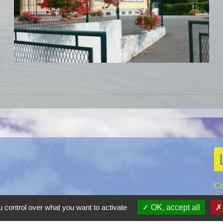
Co
Co
 control over what you want to activate
OK, accept all
Gr
Pr