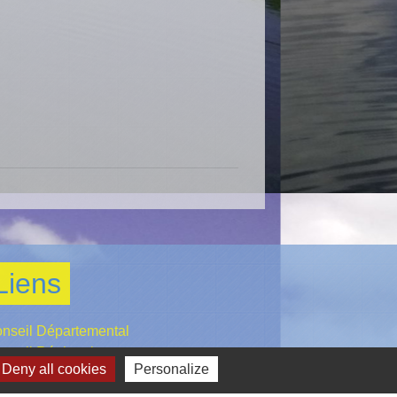
Liens
nseil Départemental
nseil Régional
Deny all cookies
Personalize
and Belfort Communauté d'Agglomération
éfecture